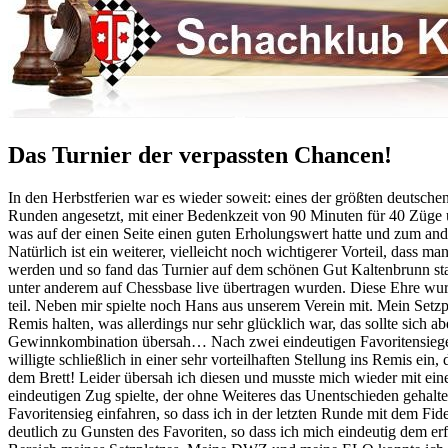
Das Turnier der verpassten Chancen!
In den Herbstferien war es wieder soweit: eines der größten deutsche
Runden angesetzt, mit einer Bedenkzeit von 90 Minuten für 40 Züge 
was auf der einen Seite einen guten Erholungswert hatte und zum ande
Natürlich ist ein weiterer, vielleicht noch wichtigerer Vorteil, da
werden und so fand das Turnier auf dem schönen Gut Kaltenbrunn stat
unter anderem auf Chessbase live übertragen wurden. Diese Ehre wurd
teil. Neben mir spielte noch Hans aus unserem Verein mit. Mein Set
Remis halten, was allerdings nur sehr glücklich war, das sollte sich a
Gewinnkombination übersah… Nach zwei eindeutigen Favoritensiegen s
willigte schließlich in einer sehr vorteilhaften Stellung ins Remis 
dem Brett! Leider übersah ich diesen und musste mich wieder mit eine
eindeutigen Zug spielte, der ohne Weiteres das Unentschieden gehalt
Favoritensieg einfahren, so dass ich in der letzten Runde mit dem Fid
deutlich zu Gunsten des Favoriten, so dass ich mich eindeutig dem er