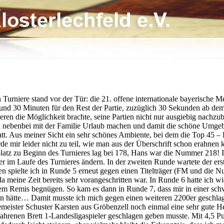
n Turniere stand vor der Tür: die 21. offene internationale bayerische
und 30 Minuten für den Rest der Partie, zuzüglich 30 Sekunden ab dem
ren die Möglichkeit brachte, seine Partien nicht nur ausgiebig nachzu
ss man nebenbei mit der Familie Urlaub machen und damit die schöne Um
t. Aus meiner Sicht ein sehr schönes Ambiente, bei dem die Top 45 – B
e mir leider nicht zu teil, wie man aus der Überschrift schon erahnen 
zplatz zu Beginn des Turnieres lag bei 178, Hans war die Nummer 218
ber im Laufe des Turnieres ändern. In der zweiten Runde wartete der erst
pielte ich in Runde 5 erneut gegen einen Titelträger (FM und die Num
ein, da meine Zeit bereits sehr vorangeschritten war. In Runde 6 hatte
m Remis begnügen. So kam es dann in Runde 7, dass mir in einer schwie
en hätte… Damit musste ich mich gegen einen weiteren 2200er geschlag
emeister Schuster Karsten aus Gröbenzell noch einmal eine sehr gute Her
fahrenen Brett 1-Landesligaspieler geschlagen geben musste. Mit 4,5 P