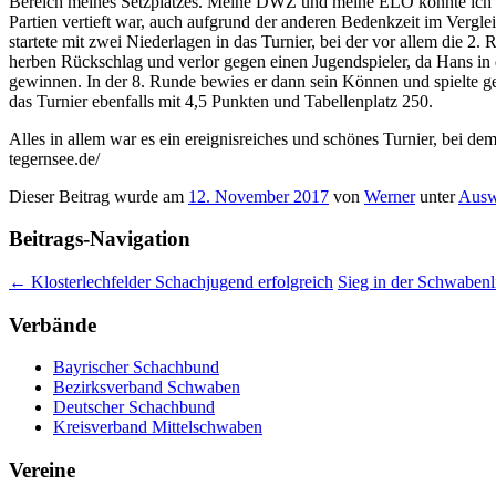
Bereich meines Setzplatzes. Meine DWZ und meine ELO konnte ich dadu
Partien vertieft war, auch aufgrund der anderen Bedenkzeit im Vergl
startete mit zwei Niederlagen in das Turnier, bei der vor allem die
herben Rückschlag und verlor gegen einen Jugendspieler, da Hans in 
gewinnen. In der 8. Runde bewies er dann sein Können und spielte g
das Turnier ebenfalls mit 4,5 Punkten und Tabellenplatz 250.
Alles in allem war es ein ereignisreiches und schönes Turnier, bei d
tegernsee.de/
Dieser Beitrag wurde am
12. November 2017
von
Werner
unter
Ausw
Beitrags-Navigation
←
Klosterlechfelder Schachjugend erfolgreich
Sieg in der Schwabenl
Verbände
Bayrischer Schachbund
Bezirksverband Schwaben
Deutscher Schachbund
Kreisverband Mittelschwaben
Vereine