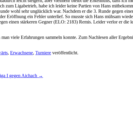
rch leicht steigern, aber vielmehr bleibt die Erkenntnis, dass ich m
eich zum Ligabetrieb, habe ich leider keine Partien von Hans mitbekom
 2. Runde wohl sehr unglücklich war. Nachdem er die 3. Runde gegen e
der Eröffnung ein Fehler unterlief. So musste sich Hans mühsam wieder
egen einen stärkeren Gegner (ELO: 2183) Remis. Leider verlor er die 
em man viele Erfahrungen sammeln konnte. Zum Nachlesen aller Ergebnis
ärts
,
Erwachsene
,
Turniere
veröffentlicht.
iga I gegen Aichach
→