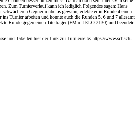
eine Chancen besser nutzen muss. Da man doch sehr intensiv in seine
men. Zum Turnierverlauf kann ich lediglich Folgendes sagen: Hans
inen schwächeren Gegner mühelos gewann, erlebte er in Runde 4 einen
 ins Turnier arbeiten und konnte auch die Runden 5, 6 und 7 allesamt
letzte Runde gegen einen Titelträger (FM mit ELO 2130) und beendete
se und Tabellen hier der Link zur Turnierseite: https://www.schach-