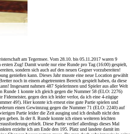
 Meisterschaft am Tegernsee. Vom 28.10. bis 05.11.2017 waren 9
 ersten Zug! Damit wurde nur eine Runde pro Tag (16:00) gespielt,
bereiten, sondern sich auch auf den neuen Gegner vorzubereiten!
gebung genießen kann. Dieses Jahr musste eine neue Location gewählt
retter noch in einem abgetrennten Bereich gespielt haben, da diese
kann! Insgesamt nahmen 487 Spielerinnen und Spieler aus aller Welt
! In Runde 1 konnte ich gleich gegen die Nummer 58 (ELO: 2276)
e Fidemeister, gegen den ich leider verlor, da ich eine 4-zügige
mer 49!). Hier konnte ich erneut eine gute Partie spielen und
 ich wiederum einen Gewinnzug gegen die Nummer 71 (ELO: 2240) auf
rigen Partie leider die Zeit ausging und ich deshalb nicht den
en geben. In der 8. Runde konnte ich einen weiteren leichten
ausforderung erhielt. Diese Partie verlief allerdings dieses Mal
unkten erzielte ich am Ende den 195. Platz und landete damit im