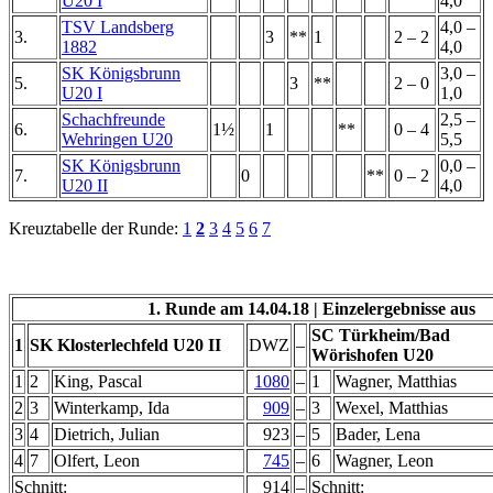
U20 I
4,0
TSV Landsberg
4,0 –
3.
3
**
1
2 – 2
1882
4,0
SK Königsbrunn
3,0 –
5.
3
**
2 – 0
U20 I
1,0
Schachfreunde
2,5 –
6.
1½
1
**
0 – 4
Wehringen U20
5,5
SK Königsbrunn
0,0 –
7.
0
**
0 – 2
U20 II
4,0
Kreuztabelle der Runde:
1
2
3
4
5
6
7
1. Runde am 14.04.18
|
Einzelergebnisse aus
SC Türkheim/Bad
1
SK Klosterlechfeld U20 II
DWZ
–
Wörishofen U20
1
2
King, Pascal
1080
–
1
Wagner, Matthias
2
3
Winterkamp, Ida
909
–
3
Wexel, Matthias
3
4
Dietrich, Julian
923
–
5
Bader, Lena
4
7
Olfert, Leon
745
–
6
Wagner, Leon
Schnitt:
914
–
Schnitt: