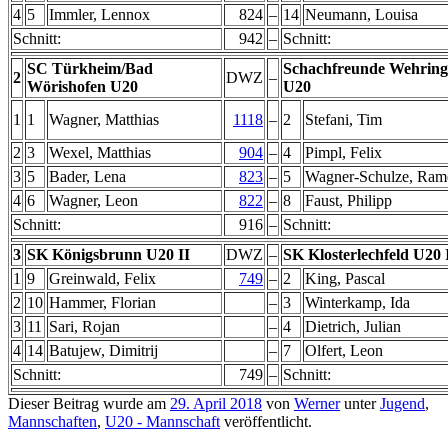
4
5
Immler, Lennox
824
–
14
Neumann, Louisa
Schnitt:
942
–
Schnitt:
SC Türkheim/Bad
Schachfreunde Wehrin
2
DWZ
–
Wörishofen U20
U20
1
1
Wagner, Matthias
1118
–
2
Stefani, Tim
2
3
Wexel, Matthias
904
–
4
Pimpl, Felix
3
5
Bader, Lena
823
–
5
Wagner-Schulze, Ram
4
6
Wagner, Leon
822
–
8
Faust, Philipp
Schnitt:
916
–
Schnitt:
3
SK Königsbrunn U20 II
DWZ
–
SK Klosterlechfeld U20 
1
9
Greinwald, Felix
749
–
2
King, Pascal
2
10
Hammer, Florian
–
3
Winterkamp, Ida
3
11
Sari, Rojan
–
4
Dietrich, Julian
4
14
Batujew, Dimitrij
–
7
Olfert, Leon
Schnitt:
749
–
Schnitt:
Dieser Beitrag wurde am
29. April 2018
von
Werner
unter
Jugend
,
Mannschaften
,
U20 - Mannschaft
veröffentlicht.