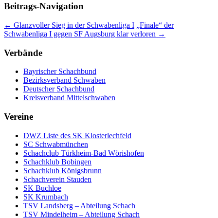
Beitrags-Navigation
←
Glanzvoller Sieg in der Schwabenliga I
„Finale“ der
Schwabenliga I gegen SF Augsburg klar verloren
→
Verbände
Bayrischer Schachbund
Bezirksverband Schwaben
Deutscher Schachbund
Kreisverband Mittelschwaben
Vereine
DWZ Liste des SK Klosterlechfeld
SC Schwabmünchen
Schachclub Türkheim-Bad Wörishofen
Schachklub Bobingen
Schachklub Königsbrunn
Schachverein Stauden
SK Buchloe
SK Krumbach
TSV Landsberg – Abteilung Schach
TSV Mindelheim – Abteilung Schach