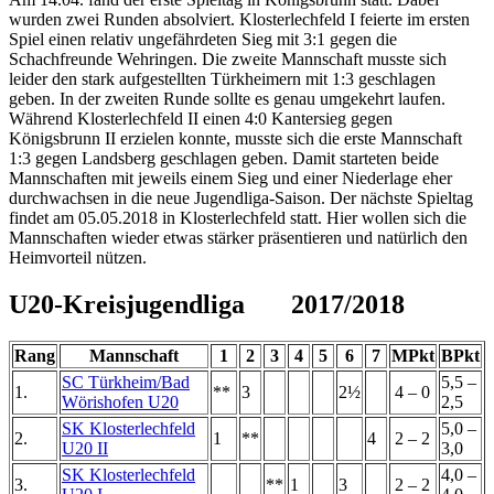
wurden zwei Runden absolviert. Klosterlechfeld I feierte im ersten
Spiel einen relativ ungefährdeten Sieg mit 3:1 gegen die
Schachfreunde Wehringen. Die zweite Mannschaft musste sich
leider den stark aufgestellten Türkheimern mit 1:3 geschlagen
geben. In der zweiten Runde sollte es genau umgekehrt laufen.
Während Klosterlechfeld II einen 4:0 Kantersieg gegen
Königsbrunn II erzielen konnte, musste sich die erste Mannschaft
1:3 gegen Landsberg geschlagen geben. Damit starteten beide
Mannschaften mit jeweils einem Sieg und einer Niederlage eher
durchwachsen in die neue Jugendliga-Saison. Der nächste Spieltag
findet am 05.05.2018 in Klosterlechfeld statt. Hier wollen sich die
Mannschaften wieder etwas stärker präsentieren und natürlich den
Heimvorteil nützen.
U20-Kreisjugendliga 2017/2018
Rang
Mannschaft
1
2
3
4
5
6
7
MPkt
BPkt
SC Türkheim/Bad
5,5 –
1.
**
3
2½
4 – 0
Wörishofen U20
2,5
SK Klosterlechfeld
5,0 –
2.
1
**
4
2 – 2
U20 II
3,0
SK Klosterlechfeld
4,0 –
3.
**
1
3
2 – 2