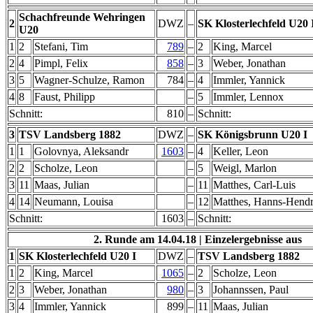
Schachfreunde Wehringen
2
DWZ
–
SK Klosterlechfeld U20 
U20
1
2
Stefani, Tim
789
–
2
King, Marcel
2
4
Pimpl, Felix
858
–
3
Weber, Jonathan
3
5
Wagner-Schulze, Ramon
784
–
4
Immler, Yannick
4
8
Faust, Philipp
–
5
Immler, Lennox
Schnitt:
810
–
Schnitt:
3
TSV Landsberg 1882
DWZ
–
SK Königsbrunn U20 I
1
1
Golovnya, Aleksandr
1603
–
4
Keller, Leon
2
2
Scholze, Leon
–
5
Weigl, Marlon
3
11
Maas, Julian
–
11
Matthes, Carl-Luis
4
14
Neumann, Louisa
–
12
Matthes, Hanns-Hendr
Schnitt:
1603
–
Schnitt:
2. Runde am 14.04.18
|
Einzelergebnisse aus
1
SK Klosterlechfeld U20 I
DWZ
–
TSV Landsberg 1882
1
2
King, Marcel
1065
–
2
Scholze, Leon
2
3
Weber, Jonathan
980
–
3
Johannssen, Paul
3
4
Immler, Yannick
899
–
11
Maas, Julian