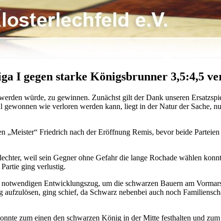
ga I gegen starke Königsbrunner 3,5:4,5 ve
erden würde, zu gewinnen. Zunächst gilt der Dank unseren Ersatzspiele
 gewonnen wie verloren werden kann, liegt in der Natur der Sache, nur h
en „Meister“ Friedrich nach der Eröffnung Remis, bevor beide Parteien
lechter, weil sein Gegner ohne Gefahr die lange Rochade wählen konnt
artie ging verlustig.
einen notwendigen Entwicklungszug, um die schwarzen Bauern am Vormar
g aufzulösen, ging schief, da Schwarz nebenbei auch noch Familiensch
er konnte zum einen den schwarzen König in der Mitte festhalten und z