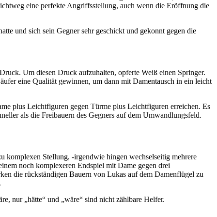
chtweg eine perfekte Angriffsstellung, auch wenn die Eröffnung die
atte und sich sein Gegner sehr geschickt und gekonnt gegen die
l Druck. Um diesen Druck aufzuhalten, opferte Weiß einen Springer.
äufer eine Qualität gewinnen, um dann mit Damentausch in ein leicht
ame plus Leichtfiguren gegen Türme plus Leichtfiguren erreichen. Es
eller als die Freibauern des Gegners auf dem Umwandlungsfeld.
 zu komplexen Stellung, -irgendwie hingen wechselseitig mehrere
zu einem noch komplexeren Endspiel mit Dame gegen drei
irken die rückständigen Bauern von Lukas auf dem Damenflügel zu
.
e, nur „hätte“ und „wäre“ sind nicht zählbare Helfer.