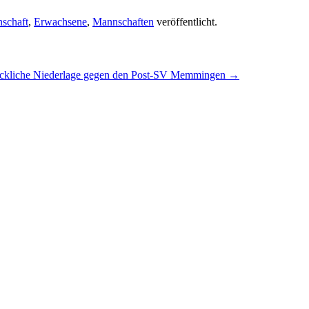
schaft
,
Erwachsene
,
Mannschaften
veröffentlicht.
ckliche Niederlage gegen den Post-SV Memmingen
→