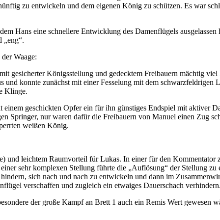
ünftig zu entwickeln und dem eigenen König zu schützen. Es war schli
hdem Hans eine schnellere Entwicklung des Damenflügels ausgelassen h
d „eng“.
n der Waage:
e mit gesicherter Königsstellung und gedecktem Freibauern mächtig vie
s und konnte zunächst mit einer Fesselung mit dem schwarzfeldrigen L
e Klinge.
einem geschickten Opfer ein für ihn günstiges Endspiel mit aktiver D
Springer, nur waren dafür die Freibauern von Manuel einen Zug schn
sperrten weißen König.
nie) und leichtem Raumvorteil für Lukas. In einer für den Kommentator
n einer sehr komplexen Stellung führte die „Auflösung“ der Stellung 
aran hindern, sich nach und nach zu entwickeln und dann im Zusammenw
flügel verschaffen und zugleich ein etwaiges Dauerschach verhindern
sbesondere der große Kampf an Brett 1 auch ein Remis Wert gewesen wär