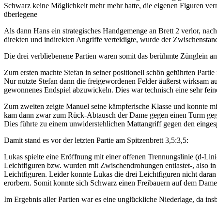
Schwarz keine Möglichkeit mehr mehr hatte, die eigenen Figuren vern
überlegene
Als dann Hans ein strategisches Handgemenge an Brett 2 verlor, nac
direkten und indirekten Angriffe verteidigte, wurde der Zwischenstan
Die drei verbliebenene Partien waren somit das berühmte Zünglein a
Zum ersten machte Stefan in seiner positionell schön geführten Parti
Nur nutzte Stefan dann die freigewordenen Felder äußerst wirksam au
gewonnenes Endspiel abzuwickeln. Dies war technisch eine sehr fein
Zum zweiten zeigte Manuel seine kämpferische Klasse und konnte mit 
kam dann zwar zum Rück-Abtausch der Dame gegen einen Turm gegen 
Dies führte zu einem unwiderstehlichen Mattangriff gegen den einge
Damit stand es vor der letzten Partie am Spitzenbrett 3,5:3,5:
Lukas spielte eine Eröffnung mit einer offenen Trennungslinie (d-Li
Leichtfiguren bzw. wurden mit Zwischendrohungen entlastet-, also i
Leichtfiguren. Leider konnte Lukas die drei Leichtfiguren nicht d
erorbern. Somit konnte sich Schwarz einen Freibauern auf dem Damen
Im Ergebnis aller Partien war es eine unglückliche Niederlage, da in