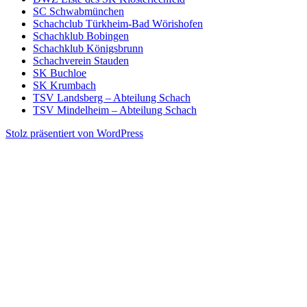
SC Schwabmünchen
Schachclub Türkheim-Bad Wörishofen
Schachklub Bobingen
Schachklub Königsbrunn
Schachverein Stauden
SK Buchloe
SK Krumbach
TSV Landsberg – Abteilung Schach
TSV Mindelheim – Abteilung Schach
Stolz präsentiert von WordPress